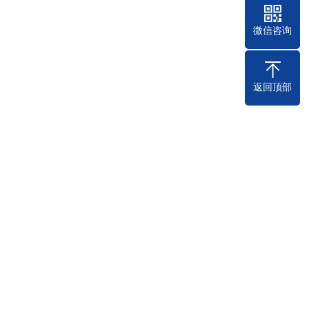
微信咨询
返回顶部
05-09
，本文章带大家分析UPS电源在使用中
电···
2025