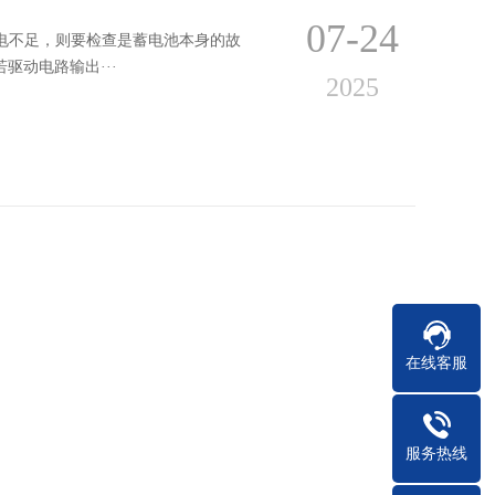
07-24
充电不足，则要检查是蓄电池本身的故
驱动电路输出···
2025
在线客服
05-12
通过使用高架地板下方的空间来容纳更
服务热线
下方的冷却···
2025