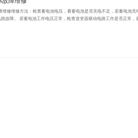
ps故障维修
s故障维修维修方法：检查蓄电池电压，看蓄电池是否充电不足，若蓄电池
路故障。 若蓄电池工作电压正常，检查逆变器驱动电路工作是否正常，若
电池​工作温度过高怎么处理？
池工作温度过高怎么处理？(1)金武士电池高架地板。蓄电池工作人员可以
实现金武士蓄电池内的空气冷却。穿孔的地板位于计算机系统的下方。地板